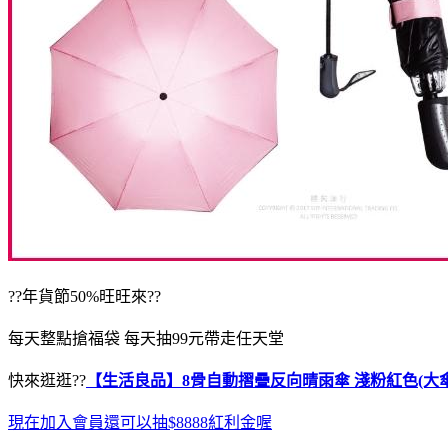
??年貨節50%旺旺來??
每天整點搶福袋 每天抽99元帶走任天堂
快來逛逛??
【生活良品】8骨自動摺疊反向晴雨傘 淺粉紅色(大傘
現在加入會員還可以抽$8888紅利金喔