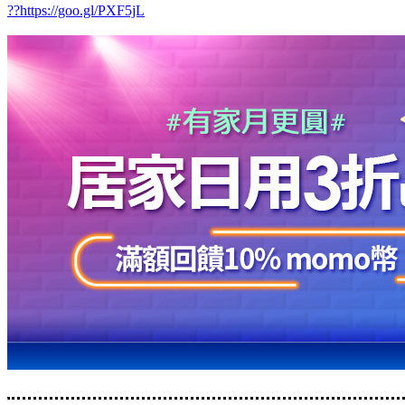
??https://goo.gl/PXF5jL