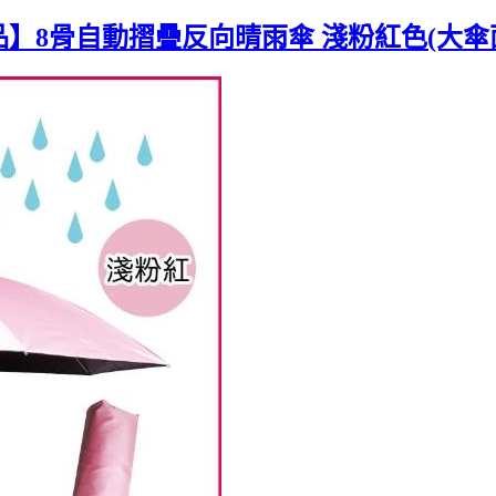
品】8骨自動摺疊反向晴雨傘 淺粉紅色(大傘面