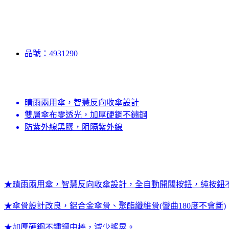
品號：4931290
晴雨兩用傘，智慧反向收傘設計
雙層傘布零透光，加厚硬鋼不鏽鋼
防紫外線黑膠，阻隔紫外線
★晴雨兩用傘，智慧反向收傘設計，全自動開關按鈕，純按鈕
★傘骨設計改良，鋁合金傘骨、聚酯纖維骨(彎曲180度不會斷)
★加厚硬鋼不鏽鋼中棒，減少搖晃。