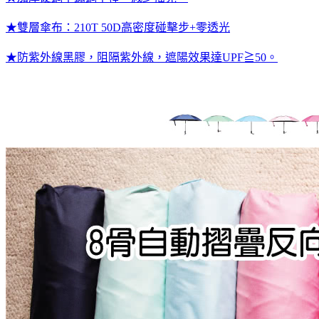
★雙層傘布：210T 50D高密度碰擊步+零透光
★防紫外線黑膠，阻隔紫外線，遮陽效果達UPF≧50。